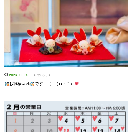
2026.02.28
★お知らせ★
お雛様week
です…（´・(ｪ)・｀）