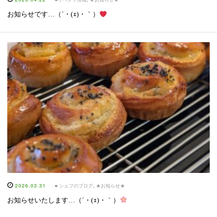
お知らせです…（´・(ｪ)・｀）
2026.03.31
■ シェフのブログ
,
★お知らせ★
お知らせいたします…（´・(ｪ)・｀）