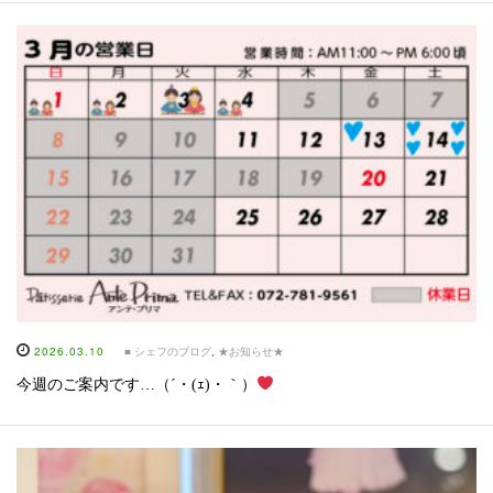
2026.03.10
■ シェフのブログ
,
★お知らせ★
今週のご案内です…（´・(ｪ)・｀）