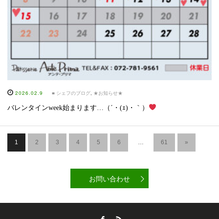
2026.02.9
■ シェフのブログ
,
★お知らせ★
バレンタインweek始まります…（´・(ｪ)・｀）
1
2
3
4
5
6
…
61
»
お問い合わせ