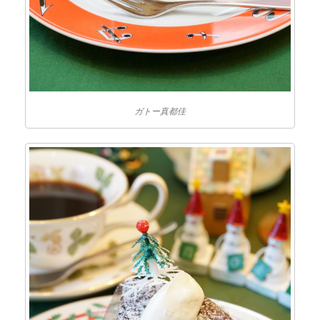
ガトー真都佳