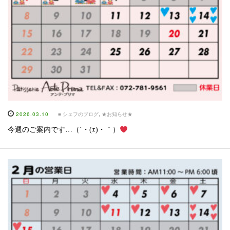
2026.03.10
■ シェフのブログ
,
★お知らせ★
今週のご案内です…（´・(ｪ)・｀）