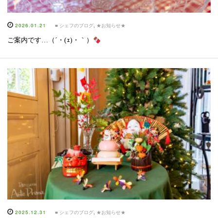
2026.01.21
■ シェフのブログ
,
★お知らせ★
ご案内です…（´・(ｪ)・｀）
2025.12.31
■ シェフのブログ
,
★お知らせ★