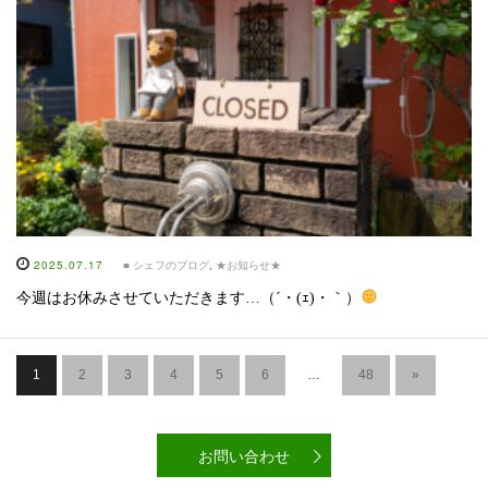
2025.07.17
■ シェフのブログ
,
★お知らせ★
今週はお休みさせていただきます…（´・(ｪ)・｀）
1
2
3
4
5
6
…
48
»
お問い合わせ