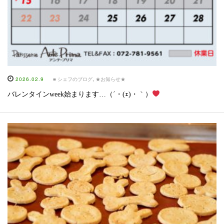
2026.02.9
■ シェフのブログ
,
★お知らせ★
バレンタインweek始まります…（´・(ｪ)・｀）