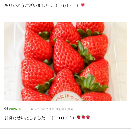
ありがとうございました…（´・(ｪ)・｀）
2025.12.9
■ シェフのブログ
,
★お知らせ★
お待たせいたしました…（´・(ｪ)・｀）