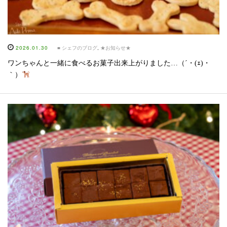
2026.01.30
■ シェフのブログ
,
★お知らせ★
ワンちゃんと一緒に食べるお菓子出来上がりました…（´・(ｪ)・
｀）