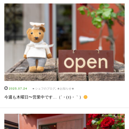
2025.07.24
■ シェフのブログ
,
★お知らせ★
今週も木曜日〜営業中です…（´・(ｪ)・｀）