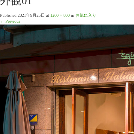
外観01
Published
2021年9月25日
at
1200 × 800
in
お気に入り
←
Previous