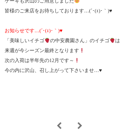
ケーキも沢山のご用意しました
皆様のご来店をお待ちしております…(´･(ｪ)･｀)♥
お知らせです…(´･(ｪ)･｀)♥
「美味しいイチゴ
の中安農園さん」のイチゴ
は
来週が今シーズン最終となります
次の入荷は半年先の12月です～
今の内に沢山、召し上がって下さいませ…♥