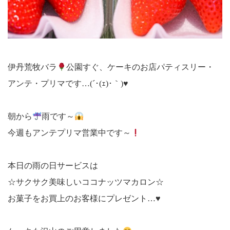
伊丹荒牧バラ
公園すぐ、ケーキのお店パティスリー・
アンテ・プリマです…(´･(ｪ)･｀)
♥
朝から
雨です～
今週もアンテプリマ営業中です～
本日の雨の日サービスは
☆サクサク美味しいココナッツマカロン☆
お菓子をお買上のお客様にプレゼント…♥