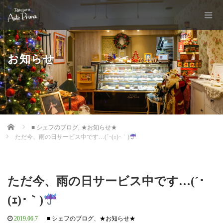
お知らせ
Home
■ シェフのブログ
,
★お知らせ★
ただ今、雨の日サービス中です…(´･(ｪ)･｀)
ただ今、雨の日サービス中です…(´･
(ｪ)･｀)
2019.06.7
■ シェフのブログ
、
★お知らせ★