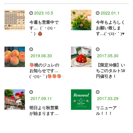
2023.10.5
2022.01.1
今週も営業中で
今年もよろしく
す…（´・(ｪ)・
お願い致しま
｀）
す…(´･(ｪ)･｀)♥️
2019.06.30
2017.05.30
桃のジュレの
【限定30個】い
お知らせです…
ちごのタルト50
(´･(ｪ)･｀)
円値引き！
2017.09.11
2017.03.29
明日より秋営業
リニューア
が始まります…
ル！！！