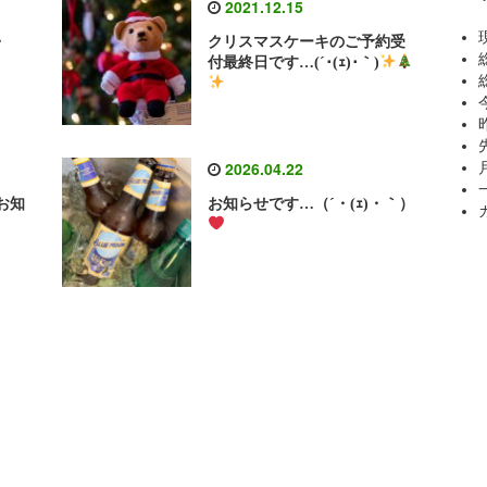
2021.12.15
・
クリスマスケーキのご予約受
付最終日です…(´･(ｪ)･｀)
2026.04.22
お知
お知らせです…（´・(ｪ)・｀）