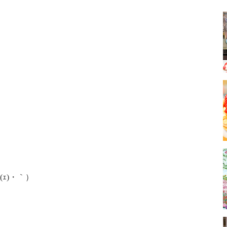
(ｪ)・｀）