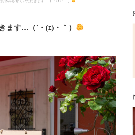
お休みさせていただきます…（´・(ｪ)・｀）
ます…（´・(ｪ)・｀）