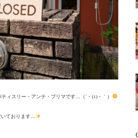
ティスリー・アンテ・プリマです…（´・(ｪ)・｀）
だいております…