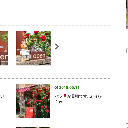
2018.05.11
ざい
バラ
が見頃です…(´･(ｪ)･
｀)
♥