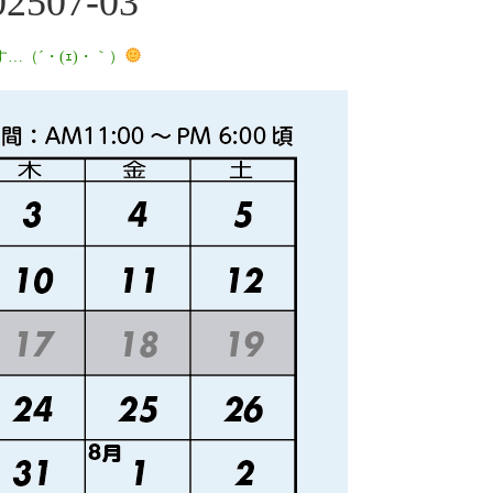
07-03
（´・(ｪ)・｀）