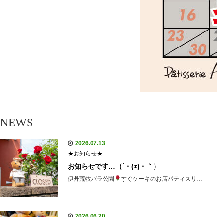
NEWS
2026.07.13
★お知らせ★
お知らせです…（´・(ｪ)・｀）
伊丹荒牧バラ公園
すぐケーキのお店パティスリ…
2026.06.20