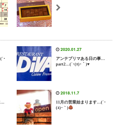
2020.01.27
´･
アンテプリマある日の事…
part2…(´･(ｪ)･｀)♥
2018.11.7
す…
11月の営業始まります…(´･
(ｪ)･｀)