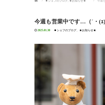
■ シェフのブログ
,
★お知らせ★
今週も
今週も営業中です…（´・(ｪ
2025.01.30
■ シェフのブログ
、
★お知らせ★