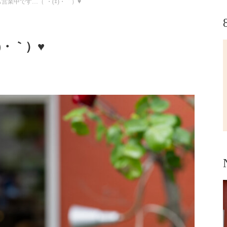
営業中です…（´・(ｪ)・｀）♥
)・｀）♥