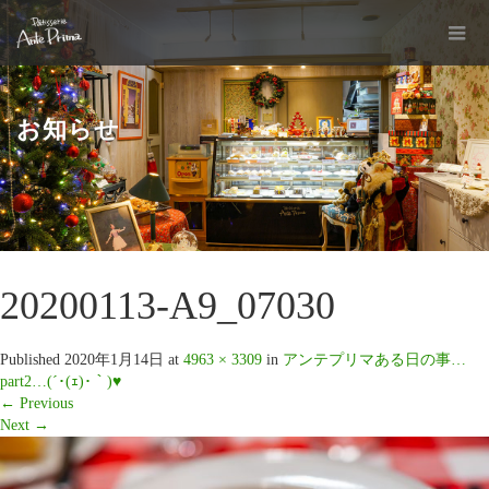
お知らせ
20200113-A9_07030
Published
2020年1月14日
at
4963 × 3309
in
アンテプリマある日の事…
part2…(´･(ｪ)･｀)♥
←
Previous
Next
→