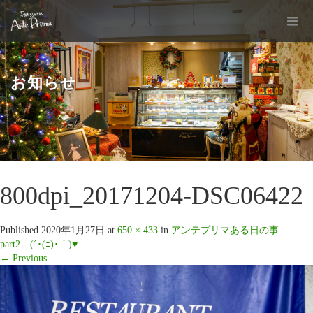
お知らせ
800dpi_20171204-DSC06422
Published
2020年1月27日
at
650 × 433
in
アンテプリマある日の事…
part2…(´･(ｪ)･｀)♥
←
Previous