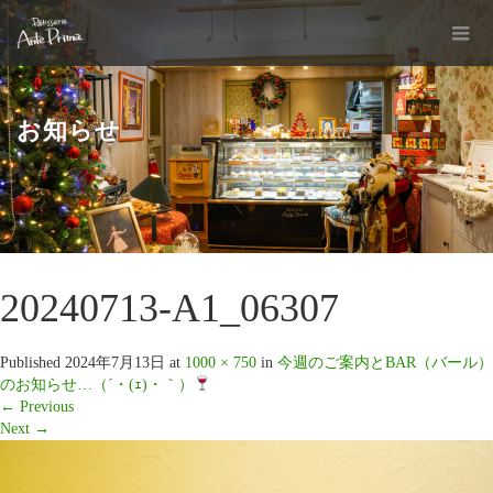
お知らせ
20240713-A1_06307
Published
2024年7月13日
at
1000 × 750
in
今週のご案内とBAR（バール）
のお知らせ…（´・(ｪ)・｀）
←
Previous
Next
→