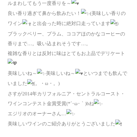
ルまわしてもう一度香りを～
良い香り過ぎて鼻から飲みたい！
(美味しい香りの
ワイン
と出会った時に絶対口走っています
)
ブラックベリー、プラム、ココアほのかなコーヒーの
香りまで…。吸い込まれそうです…。
複雑な香りとは反対に味はとてもお上品でデリケート
美味しいね～
美味しいね～
といつまでも飲んで
いました
(。・ω・。)
さすが2014年カリフォルニア・セントラルコースト・
ワインコンテスト金賞受賞(*´･ω･｀)bね
エジリオのオーナーさん…
美味しいワインのご紹介ありがとうございました