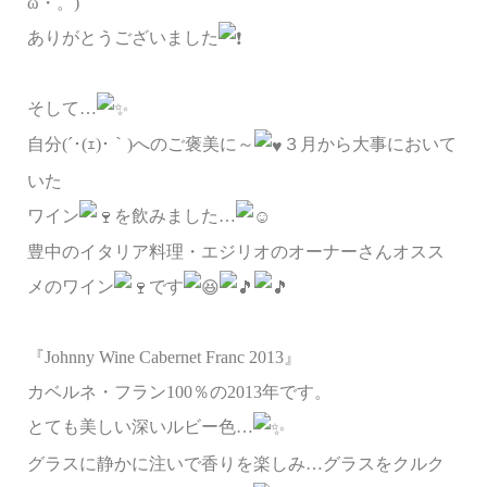
ω・。)
ありがとうございました
そして…
自分(´･(ｪ)･｀)へのご褒美に～
３月から大事において
いた
ワイン
を飲みました…
豊中のイタリア料理・エジリオのオーナーさんオスス
メのワイン
です
『Johnny Wine Cabernet Franc 2013』
カベルネ・フラン100％の2013年です。
とても美しい深いルビー色…
グラスに静かに注いで香りを楽しみ…グラスをクルク