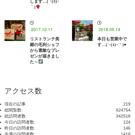
します…(´･(ｪ)･
｀)
2017.12.11
2018.05.14
リストランテ美
本日も営業中で
郷の毛利シェフ
す…(´･(ｪ)･｀)♥
から素敵なプレ
ゼンが届きまし
た～
アクセス数
現在の記事:
219
総閲覧数:
624754
総訪問者数:
342518
今日の訪問者数:
124
昨日の訪問者数:
146
先週の訪問者数:
1418