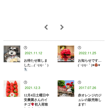
2021.11.12
2022.11.25
お待たせ致しま
お知らせです…
した…(´･(ｪ)･｀)
(´･(ｪ)･｀)
♥️
♥️
2021.12.3
2017.07.26
12月4日土曜日中
赤オレンジのジ
安農園さんのイ
ュレの販売致し
チゴ
初入荷致
ます!