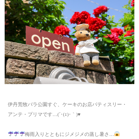
伊丹荒牧バラ公園すぐ、ケーキのお店パティスリー・
アンテ・プリマです…(´･(ｪ)･｀)♥
梅雨入りとともにジメジメの蒸し暑さ…