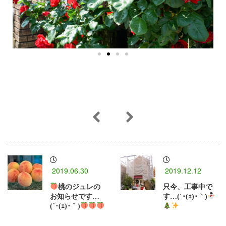
2019.06.30
2019.12.12
桃のジュレの
只今、工事中で
お知らせです…
す…(´･(ｪ)･｀)
(´･(ｪ)･｀)