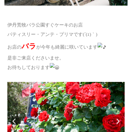
伊丹荒牧バラ公園すぐケーキのお店
パティスリー・アンテ・プリマです(´(ｪ)｀)
バラ
お店の
が今年も綺麗に咲いています
是非ご来店くださいませ。
お待ちしております