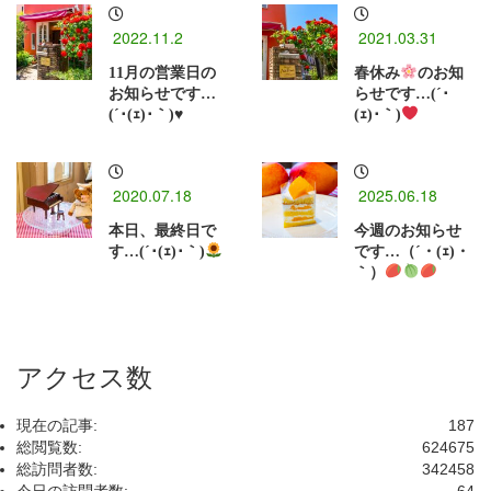
2022.11.2
2021.03.31
11月の営業日の
春休み
のお知
お知らせです…
らせです…(´･
(´･(ｪ)･｀)♥️
(ｪ)･｀)
2020.07.18
2025.06.18
本日、最終日で
今週のお知らせ
す…(´･(ｪ)･｀)
です…（´・(ｪ)・
｀）
アクセス数
現在の記事:
187
総閲覧数:
624675
総訪問者数:
342458
今日の訪問者数:
64