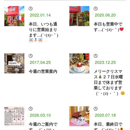
2022.01.14
2020.06.20
本日、いつも通
本日も営業中で
りに営業始まり
す…(´･(ｪ)･｀)
ます…(´･(ｪ)･｀)
2017.04.25
2023.12.25
今週の営業案内
メリークリスマ
ス
２７日水曜
日まで休まず営
業しております
（´・(ｪ)・｀）
2026.03.10
2020.07.18
今週のご案内で
本日、最終日で
す…（´・(ｪ)・
す…(´･(ｪ)･｀)