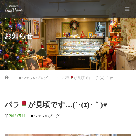
お知らせ
Home
■ シェフのブログ
バラ
が見頃です…(´･(ｪ)･｀)
♥
バラ
が見頃です…(´･(ｪ)･｀)
♥
2018.05.11
■ シェフのブログ