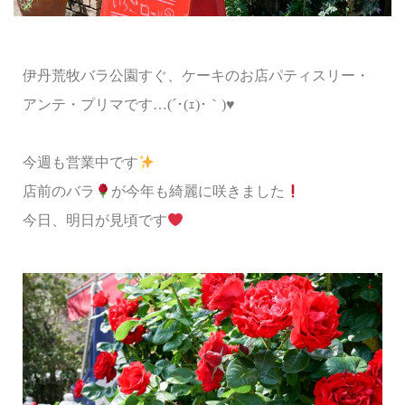
伊丹荒牧バラ公園すぐ、ケーキのお店パティスリー・
アンテ・プリマです…(´･(ｪ)･｀)♥
今週も営業中です
店前のバラ
が今年も綺麗に咲きました
今日、明日が見頃です