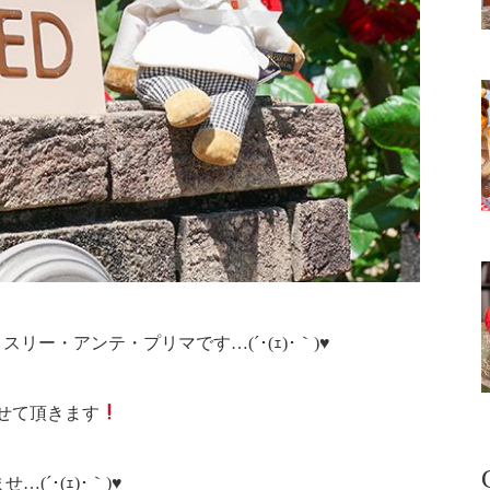
ー・アンテ・プリマです…(´･(ｪ)･｀)♥
せて頂きます
(´･(ｪ)･｀)
♥