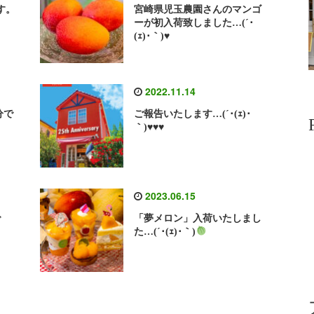
す。
宮崎県児玉農園さんのマンゴ
ーが初入荷致しました…(´･
(ｪ)･｀)♥️
2022.11.14
分で
ご報告いたします…(´･(ｪ)･
｀)♥️♥️♥️
2023.06.15
で
「夢メロン」入荷いたしまし
た…(´･(ｪ)･｀)