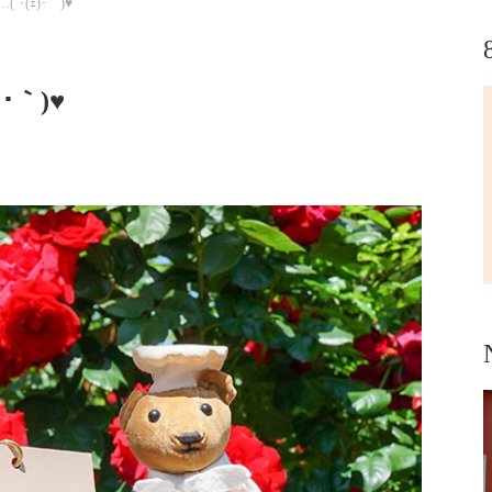
･(ｪ)･｀)♥
･｀)♥