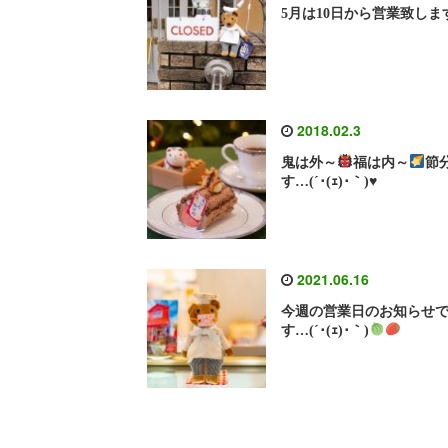
5月は10日から営業致しま
2018.02.3
鬼は外～
福は内～
節
す…(´･(ｪ)･｀)
♥
2021.06.16
今週の営業日のお知らせ
す…(´･(ｪ)･｀)