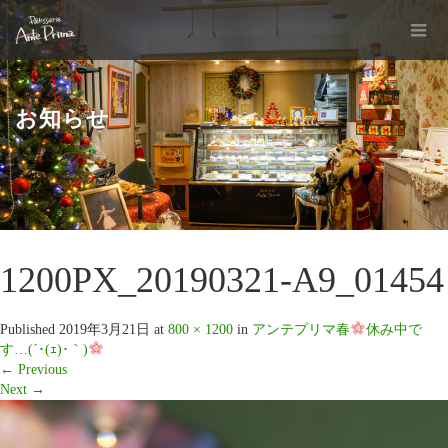
お知らせ
1200PX_20190321-A9_01454
Published
2019年3月21日
at
800 × 1200
in
アンテプリマ春
休み中で
す…(´･(ｪ)･｀)
←
Previous
Next
→