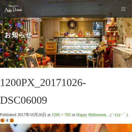
お知らせ
1200PX_20171026-
DSC06009
Published
2017年10月26日
at
1200 × 765
in
Happy Halloween…(´･(ｪ)･｀)