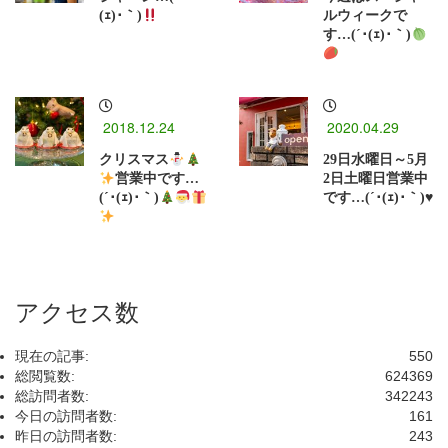
(ｪ)･｀)
ルウィークで
す…(´･(ｪ)･｀)
2018.12.24
2020.04.29
クリスマス
29日水曜日～5月
営業中です…
2日土曜日営業中
(´･(ｪ)･｀)
です…(´･(ｪ)･｀)♥
アクセス数
現在の記事:
550
総閲覧数:
624369
総訪問者数:
342243
今日の訪問者数:
161
昨日の訪問者数:
243