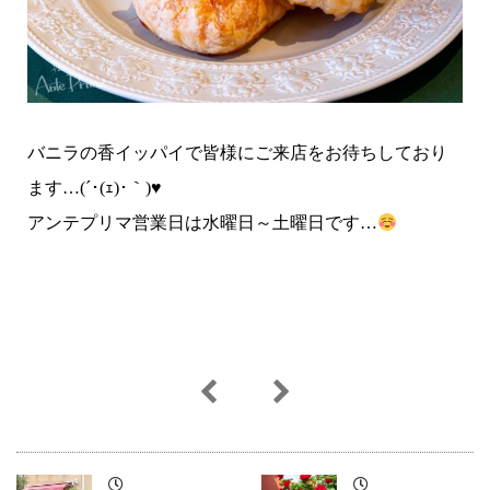
バニラの香イッパイで皆様にご来店をお待ちしており
ます…(´･(ｪ)･｀)♥
アンテプリマ営業日は水曜日～土曜日です…