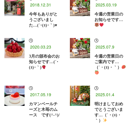
2018.12.31
2025.03.19
今年もありがと
今週の営業日の
うございまし
お知らせです…
た…(´･(ｪ)･｀)♥
2020.03.23
2025.07.9
3月の頒布会のお
今週の営業日の
知らせです…(´･
ご案内です…
(ｪ)･｀)
（´・(ｪ)・｀）
2017.05.19
2025.01.4
カマンベールチ
明けましておめ
ーズと木苺のム
でとうございま
ース です(^-^)/
す…（´・(ｪ)・
｀）