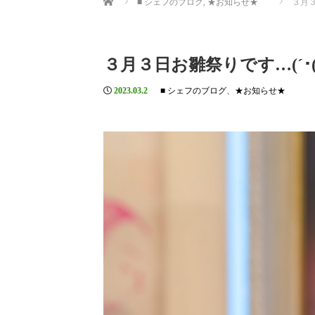
■ シェフのブログ
,
★お知らせ★
３月３
３月３日お雛祭りです…(´･(ｪ
2023.03.2
■ シェフのブログ
、
★お知らせ★