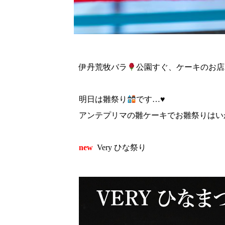
伊丹荒牧バラ
公園すぐ、ケーキのお店パ
明日は雛祭り
です…
♥️
アンテプリマの雛ケーキでお雛祭りはい
new
Very ひな祭り