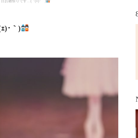
日お雛祭りです…(´･(ｪ)･｀)
)･｀)