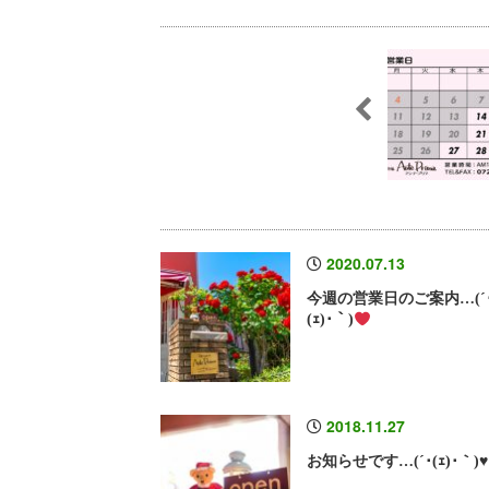
2020.07.13
今週の営業日のご案内…(´
(ｪ)･｀)
2018.11.27
お知らせです…(´･(ｪ)･｀)♥