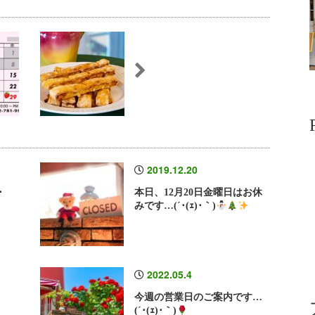
2019.12.20
･
本日、12月20日金曜日はお休
みです…(´･(ｪ)･｀)
2022.05.4
今週の営業日のご案内です…
(´･(ｪ)･｀)