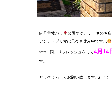
伊丹荒牧バラ
公園すぐ、ケーキのお店パ
アンテ・プリマは只今春休み中です…
4月1
staff一同、リフレッシュをして
す。
どうぞよろしくお願い致します…(´･(ｪ)･｀)