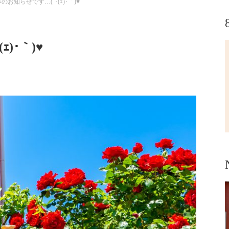
のお知らせです…(´･(ｪ)･｀)♥️
･｀)♥️