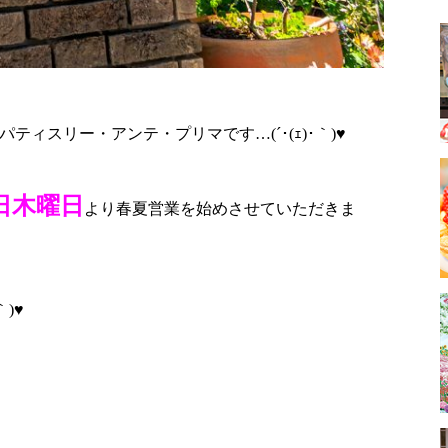
ティスリー・アンテ・プリマです…(´･(ｪ)･｀)
♥️
4日木曜日
より春夏営業を始めさせていただきま
♥️