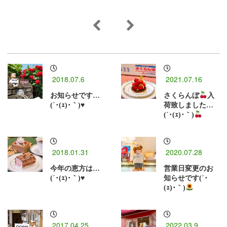
2018.07.6
2021.07.16
お知らせです…
さくらんぼ
入
(´･(ｪ)･｀)♥
荷致しました…
(´･(ｪ)･｀)
2018.01.31
2020.07.28
今年の恵方は…
営業日変更のお
(´･(ｪ)･｀)♥
知らせです(´･
(ｪ)･｀)
2017.04.25
2022.03.9