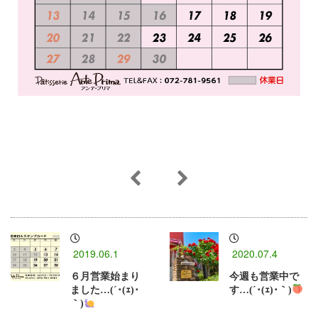
2019.06.1
2020.07.4
６月営業始まり
今週も営業中で
ました…(´･(ｪ)･
す…(´･(ｪ)･｀)
｀)