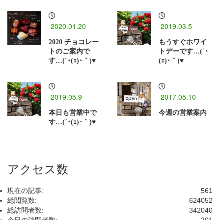
2020.01.20
2019.03.5
2020 チョコレー
もうすぐホワイ
トのご案内で
トデーです…(´･
す…(´･(ｪ)･｀)♥
(ｪ)･｀)♥
2019.05.9
2017.05.10
本日も営業中で
今週の営業案内
す…(´･(ｪ)･｀)♥
アクセス数
現在の記事:
561
総閲覧数:
624052
総訪問者数:
342040
今日の訪問者数:
201