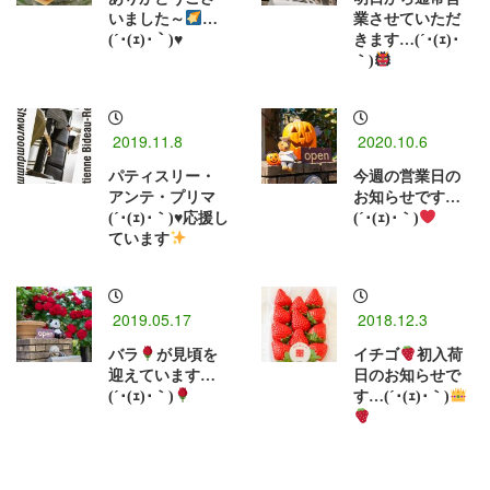
いました～
…
業させていただ
(´･(ｪ)･｀)
♥
きます…(´･(ｪ)･
｀)
2019.11.8
2020.10.6
パティスリー・
今週の営業日の
アンテ・プリマ
お知らせです…
(´･(ｪ)･｀)
♥
応援し
(´･(ｪ)･｀)
ています
2019.05.17
2018.12.3
バラ
が見頃を
イチゴ
初入荷
迎えています…
日のお知らせで
(´･(ｪ)･｀)
す…(´･(ｪ)･｀)