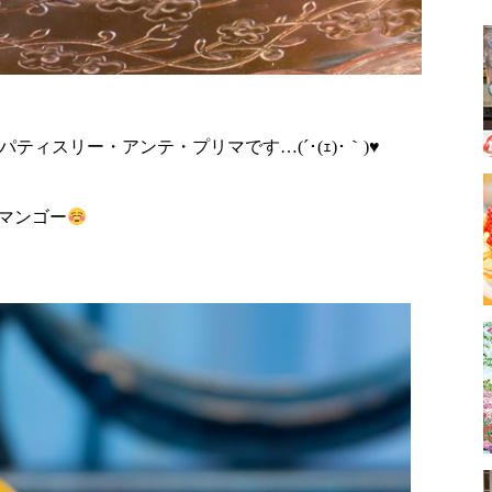
ティスリー・アンテ・プリマです…(´･(ｪ)･｀)
♥
マンゴー