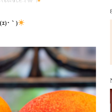
てもらいました…(´･(ｪ)･｀)
)･｀)