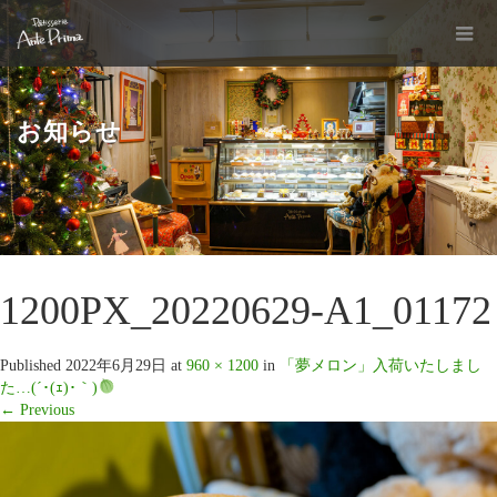
お知らせ
1200PX_20220629-A1_01172
Published
2022年6月29日
at
960 × 1200
in
「夢メロン」入荷いたしまし
た…(´･(ｪ)･｀)
←
Previous