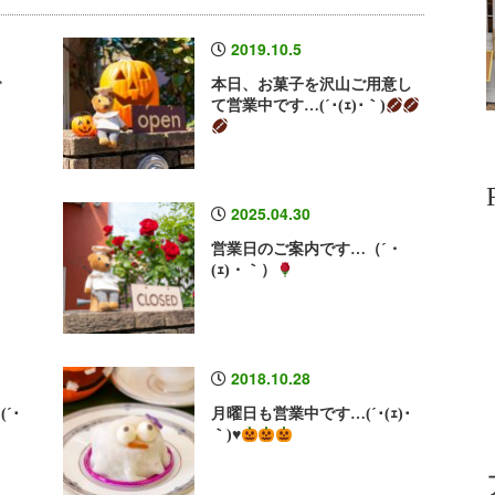
2019.10.5
で
本日、お菓子を沢山ご用意し
て営業中です…(´･(ｪ)･｀)
2025.04.30
･
営業日のご案内です…（´・
(ｪ)・｀）
2018.10.28
´･
月曜日も営業中です…(´･(ｪ)･
｀)
♥