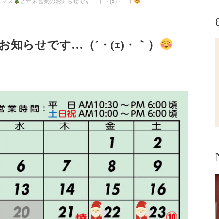
スマス
と年末営業のお知らせです…（´・(ｪ)・｀）
お知らせです…（´・(ｪ)・｀）