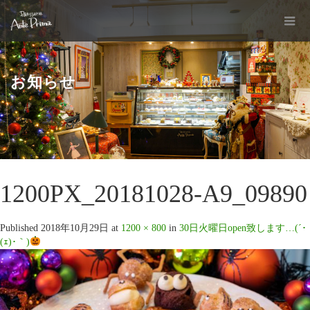
お知らせ
1200PX_20181028-A9_09890
Published
2018年10月29日
at
1200 × 800
in
30日火曜日open致します…(´･
(ｪ)･｀)