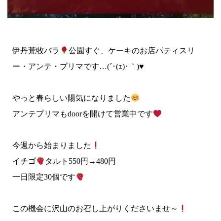
伊丹荒牧バラ
公園すぐ、ケーキのお店パティスリ
ー・アンテ・プリマです…(´･(ｪ)･｀)♥
やっと春らしい陽気になりました
アンテプリマもdoorを開けて営業中です
今週から始まりました
イチゴ
タルト550円→480円
一日限定30個です
この機会に沢山のお召し上がりくださいませ～