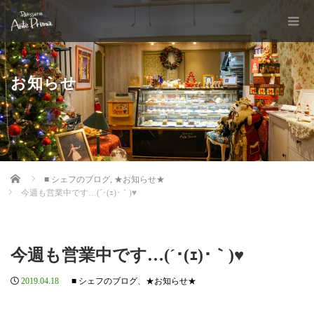
お知らせ
Home
■ シェフのブログ
,
★お知らせ★
今週も営業中です…(´･(ｪ)･｀)♥
今週も営業中です…(´･(ｪ)･｀)♥
2019.04.18
■ シェフのブログ
、
★お知らせ★