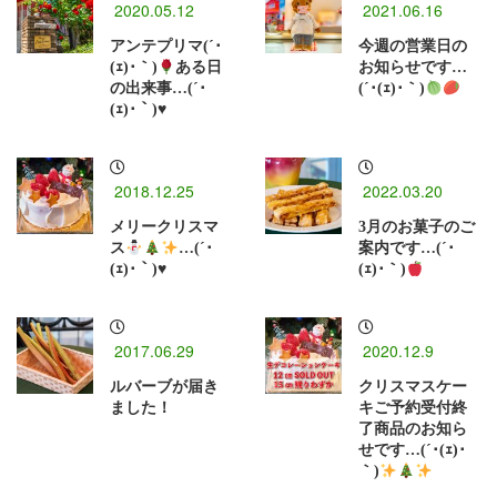
2020.05.12
2021.06.16
アンテプリマ(´･
今週の営業日の
(ｪ)･｀)
ある日
お知らせです…
の出来事…(´･
(´･(ｪ)･｀)
(ｪ)･｀)
♥
2018.12.25
2022.03.20
メリークリスマ
3月のお菓子のご
ス
…(´･
案内です…(´･
(ｪ)･｀)
♥
(ｪ)･｀)
2017.06.29
2020.12.9
ルバーブが届き
クリスマスケー
ました！
キご予約受付終
了商品のお知ら
せです…(´･(ｪ)･
｀)