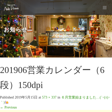
お知らせ
201906営業カレンダー（6
段）150dpi
Published
2019年5月15日
at
573 × 337
in
６月営業始まりました…(´･(ｪ)･
｀)
←
Previous