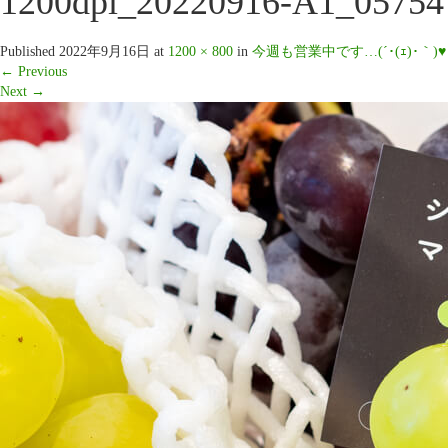
1200dpi_20220916-A1_05754
Published
2022年9月16日
at
1200 × 800
in
今週も営業中です…(´･(ｪ)･｀)♥️
←
Previous
Next
→