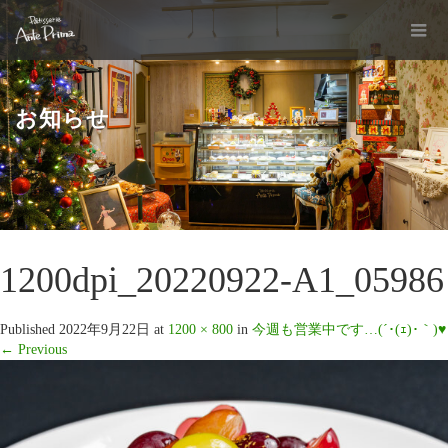
お知らせ
1200dpi_20220922-A1_05986
Published
2022年9月22日
at
1200 × 800
in
今週も営業中です…(´･(ｪ)･｀)♥️
←
Previous