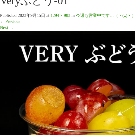
Veryぶどう-01
Published
2023年9月15日
at
1294 × 903
in
今週も営業中です…（・(ｪ)・
←
Previous
Next
→