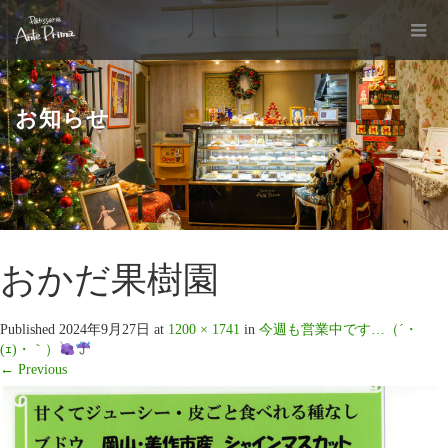
お知らせ
おかだ果樹園
Published
2024年9月27日
at
1200 × 1741
in
今週も営業中です…（´・
(ｪ)・｀）
←
Previous