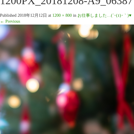
1200PX_20181208-A9_06387
Published
2018年12月12日
at
1200 × 800
in
お仕事しました…(´･(ｪ)･｀)♥
←
Previous