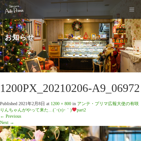
お知らせ
1200PX_20210206-A9_06972
Published
2021年2月8日
at
1200 × 800
in
アンテ・プリマ広報大使の有咲
りんちゃんがやって来た…(´･(ｪ)･｀)
part2
←
Previous
Next
→