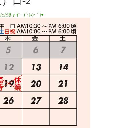
）日-2
きます…(´･(ｪ)･｀)♥️