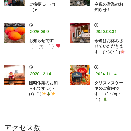
ご挨拶…(´･(ｪ)･
今週の営業のお
｀)♥️
知らせ！
2026.06.9
2020.03.31
お知らせです…
今週はお休みさ
（´・(ｪ)・｀）
せていただきま
す…(´･(ｪ)･｀)
2020.12.14
2024.11.14
臨時休業のお知
クリスマスケー
らせです…(´･
キのご案内で
(ｪ)･｀)
す…（´・(ｪ)・
｀）
アクセス数