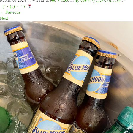
Published
2024年7月31日
at
900 × 1200
in
ありがとうございました…
（´・(ｪ)・｀）
←
Previous
Next
→