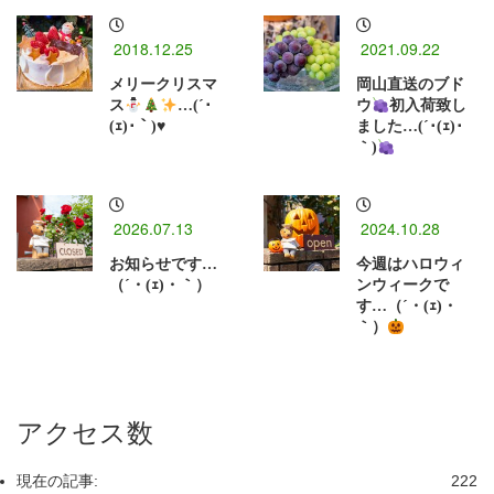
2018.12.25
2021.09.22
メリークリスマ
岡山直送のブド
ス
…(´･
ウ
初入荷致し
(ｪ)･｀)
♥
ました…(´･(ｪ)･
｀)
2026.07.13
2024.10.28
お知らせです…
今週はハロウィ
（´・(ｪ)・｀）
ンウィークで
す…（´・(ｪ)・
｀）
アクセス数
現在の記事:
222