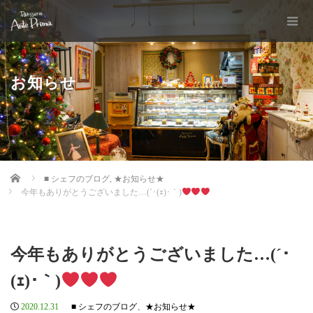
お知らせ
Home
■ シェフのブログ
,
★お知らせ★
今年もありがとうございました…(´･(ｪ)･｀)
今年もありがとうございました…(´･
(ｪ)･｀)
2020.12.31
■ シェフのブログ
、
★お知らせ★