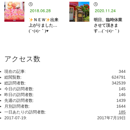
2018.06.28
2020.11.24
ＮＥＷ
出来
明日、臨時休業
上がりました…
させて頂きま
(´･(ｪ)･｀)
♥
す…(´･(ｪ)･｀)
アクセス数
現在の記事:
344
総閲覧数:
624791
総訪問者数:
342539
今日の訪問者数:
145
昨日の訪問者数:
146
先週の訪問者数:
1439
月別訪問者数:
1644
一日あたりの訪問者数:
185
2017-07-19:
2017年7月19日