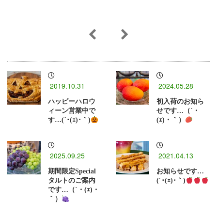
2019.10.31
2024.05.28
ハッピーハロウ
初入荷のお知ら
ィーン営業中で
せです…（´・
す…(´･(ｪ)･｀)
(ｪ)・｀）
2025.09.25
2021.04.13
期間限定Special
お知らせです…
タルトのご案内
(´･(ｪ)･｀)
です…（´・(ｪ)・
｀）