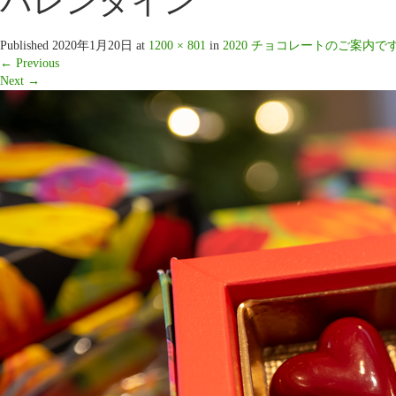
バレンタイン
Published
2020年1月20日
at
1200 × 801
in
2020 チョコレートのご案内です…(
←
Previous
Next
→