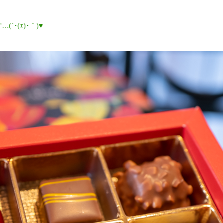
´･(ｪ)･｀)♥