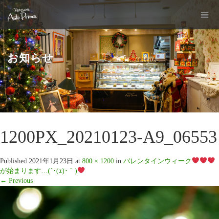
お知らせ
1200PX_20210123-A9_06553
Published
2021年1月23日
at
800 × 1200
in
バレンタインウィーク
が始まります…(´･(ｪ)･｀)
←
Previous