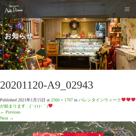
お知らせ
20201120-A9_02943
Published
2021年1月15日
at
2560 × 1707
in
バレンタインウィーク
が始まります…(´･(ｪ)･｀)
←
Previous
Next
→