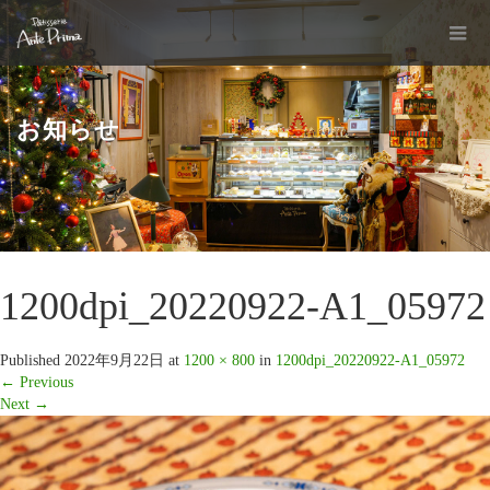
お知らせ
1200dpi_20220922-A1_05972
Published
2022年9月22日
at
1200 × 800
in
1200dpi_20220922-A1_05972
←
Previous
Next
→