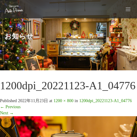
お知らせ
1200dpi_20221123-A1_04776
Published
2022年11月23日
at
1200 × 800
in
1200dpi_20221123-A1_04776
←
Previous
Next
→