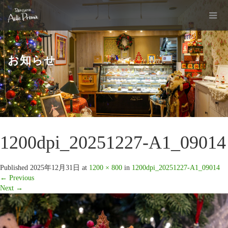
お知らせ
1200dpi_20251227-A1_09014
Published
2025年12月31日
at
1200 × 800
in
1200dpi_20251227-A1_09014
←
Previous
Next
→