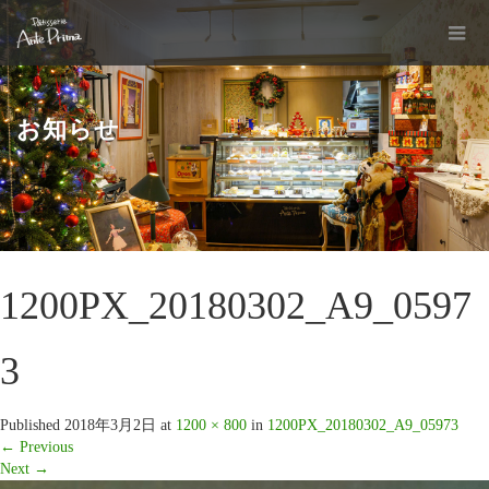
お知らせ
1200PX_20180302_A9_0597
3
Published
2018年3月2日
at
1200 × 800
in
1200PX_20180302_A9_05973
←
Previous
Next
→