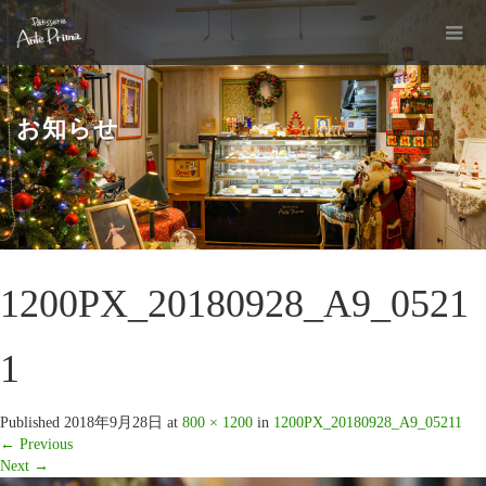
お知らせ
1200PX_20180928_A9_0521
1
Published
2018年9月28日
at
800 × 1200
in
1200PX_20180928_A9_05211
←
Previous
Next
→